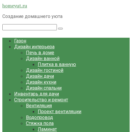
Перейти
homeyut.ru
к
Создание домашнего уюта
контенту
Поиск:
Газон
Дизайн интерьера
Печь в доме
Дизайн ванной
Плитка в ванную
Дизайн гостиной
Дизайн дачи
Дизайн кухни
Дизайн спальни
Инвентарь для дачи
Строительство и ремонт
Вентиляция
Проект вентиляции
Водопровод
Стяжка пола
Ламинат