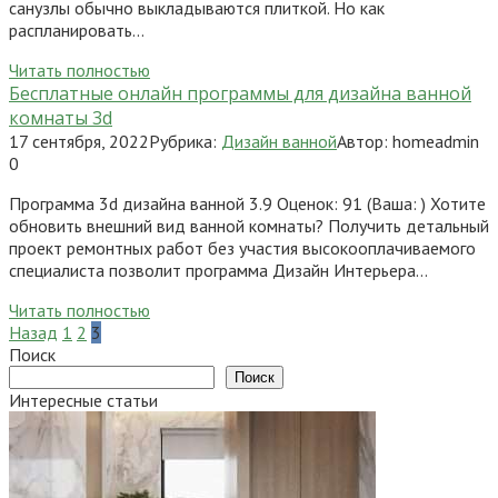
санузлы обычно выкладываются плиткой. Но как
распланировать…
Читать полностью
Бесплатные онлайн программы для дизайна ванной
комнаты 3d
17 сентября, 2022
Рубрика:
Дизайн ванной
Автор:
homeadmin
0
Программа 3d дизайна ванной 3.9 Оценок: 91 (Ваша: ) Хотите
обновить внешний вид ванной комнаты? Получить детальный
проект ремонтных работ без участия высокооплачиваемого
специалиста позволит программа Дизайн Интерьера…
Читать полностью
Пагинация
Назад
1
2
3
записей
Поиск
Поиск
Интересные статьи