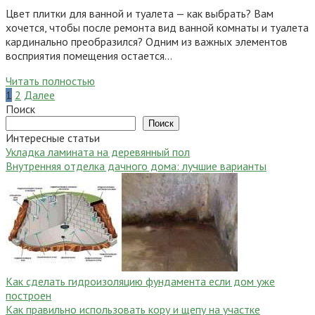
Цвет плитки для ванной и туалета — как выбрать? Вам
хочется, чтобы после ремонта вид ванной комнаты и туалета
кардинально преобразился? Одним из важных элементов
восприятия помещения остается…
Читать полностью
Пагинация
1
2
Далее
записей
Поиск
Поиск
Интересные статьи
Укладка ламината на деревянный пол
Внутренняя отделка дачного дома: лучшие варианты
Как сделать гидроизоляцию фундамента если дом уже
построен
Как правильно использовать кору и щепу на участке