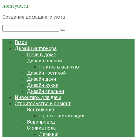
Перейти
homeyut.ru
к
Создание домашнего уюта
контенту
Поиск:
Газон
Дизайн интерьера
Печь в доме
Дизайн ванной
Плитка в ванную
Дизайн гостиной
Дизайн дачи
Дизайн кухни
Дизайн спальни
Инвентарь для дачи
Строительство и ремонт
Вентиляция
Проект вентиляции
Водопровод
Стяжка пола
Ламинат