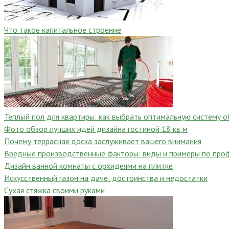
Что такое капитальное строение
Теплый пол для квартиры: как выбрать оптимальную систему о
Фото обзор лучших идей дизайна гостиной 18 кв м
Почему террасная доска заслуживает вашего внимания
Вредные производственные факторы: виды и примеры по про
Дизайн ванной комнаты с орхидеями на плитке
Искусственный газон на даче: достоинства и недостатки
Сухая стяжка своими руками