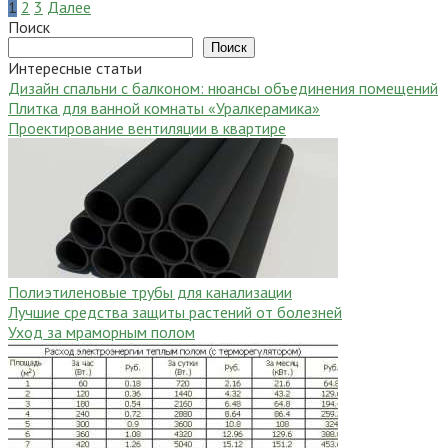
Пагинация
1
2
3
Далее
записей
Поиск
Поиск
Интересные статьи
Дизайн спальни с балконом: нюансы объединения помещений
Плитка для ванной комнаты «Уралкерамика»
Проектирование вентиляции в квартире
Полиэтиленовые трубы для канализации
Лучшие средства защиты растений от болезней
Уход за мраморным полом