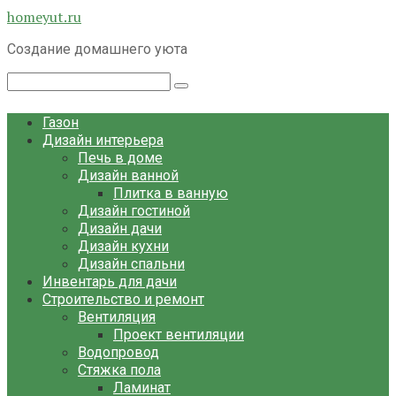
Перейти
homeyut.ru
к
Создание домашнего уюта
контенту
Поиск:
Газон
Дизайн интерьера
Печь в доме
Дизайн ванной
Плитка в ванную
Дизайн гостиной
Дизайн дачи
Дизайн кухни
Дизайн спальни
Инвентарь для дачи
Строительство и ремонт
Вентиляция
Проект вентиляции
Водопровод
Стяжка пола
Ламинат