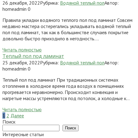
26 декабря, 2022
Рубрика:
Водяной теплый пол
Автор:
homeadmin
0
Правила укладки водяного теплого пол под ламинат Совсем
недавно мастера остерегались укладывать водяной теплый
пол под ламинат, так как в большинстве случаев покрытие
довольно быстро приходило в негодность….
Читать полностью
Теплый пол под ламинат
25 декабря, 2022
Рубрика:
Водяной теплый пол
Автор:
homeadmin
0
Теплый пол под ламинат При традиционных системах
отопления в холодное время года воздух в помещениях
прогревается неравномерно. Происходит конвекция и
нагретые массы устремляются под потолок, а холодные к…
Читать полностью
Пагинация
1
2
Далее
записей
Поиск
Поиск
Интересные статьи