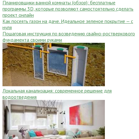
Планировщики ванной комнаты (обзор): бесплатные
программы 3D, которые позволяют самостоятельно сделать
проект онлайн
Как посеять газон на даче. Идеальное зеленое покрытие — с
нуля
Пошаговая инструкция по возведению свайно-ростверкового
фундамента своими руками
Локальная канализация: современное решение для
водоотведения