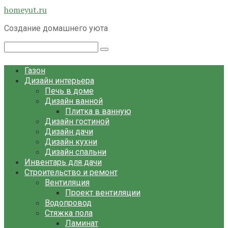
Перейти
homeyut.ru
к
Создание домашнего уюта
контенту
Поиск:
Газон
Дизайн интерьера
Печь в доме
Дизайн ванной
Плитка в ванную
Дизайн гостиной
Дизайн дачи
Дизайн кухни
Дизайн спальни
Инвентарь для дачи
Строительство и ремонт
Вентиляция
Проект вентиляции
Водопровод
Стяжка пола
Ламинат