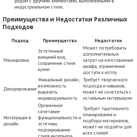
рядом с другими элементами, выполненными в
индустриальном стиле.
Преимущества и Недостатки Различных
Подходов
Подход
Преимущества
Недостатки
Может потребовать
Эстетичный
дополнительных
внешний вид,
Маскировка
затрат на изготовление
сохранение стиля
шкафа, ограничение
кухни
доступа к котлу
Уникальный дизайн,
Требует творческого
возможность
подхода и навыков,
Декорирование
выразить
может не сочетаться с
индивидуальность
остальным интерьером
Органичное
Требует тщательного
сочетание
планирования и
Интеграция в
функциональности и
подбора материалов,
дизайн
эстетики,
может не подойти для
подчеркивание
всех стилей
стиля интерьера