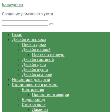
Перейти
homeyut.ru
к
Создание домашнего уюта
контенту
Поиск:
Газон
Дизайн интерьера
Печь в доме
Дизайн ванной
Плитка в ванную
Дизайн гостиной
Дизайн дачи
Дизайн кухни
Дизайн спальни
Инвентарь для дачи
Строительство и ремонт
Вентиляция
Проект вентиляции
Водопровод
Стяжка пола
Ламинат