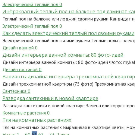
Электрический теплый пол
0
Инфракрасный теплый пол на балконе под ламинат к
Теплый пол на балконе или лоджии своими руками Кандидат на
Электрический теплый пол
0
Как сделать электрический теплый пол своими руками
Электрический теплый пол своими руками Теплые полы с элек
Дизайн ванной
0
Дизайн интерьера ванной комнаты: 80 фото-идей
Дизайн интерьера ванной комнаты: 80 фото-идей Фото: mykal
Дизайн гостиной
0
Варианты дизайна интерьера трехкомнатной квартиры
Дизайн трехкомнатной квартиры (75 фото) Трехкомнатная ква
Сантехника
0
Разводка сантехники в новой квартире
Разводка сантехники в новой квартире Замена или корректиро
Комнатные растения
0
Тля на комнатных растениях
Тля на комнатных растениях Выращивая в квартире цветы, можн
Пагинация
Назад
1
…
60
61
62
…
73
Далее