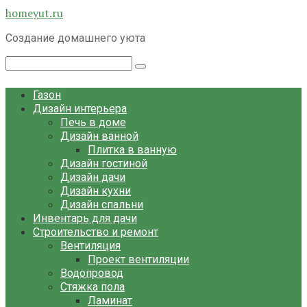
Перейти
homeyut.ru
к
Создание домашнего уюта
контенту
Поиск:
Газон
Дизайн интерьера
Печь в доме
Дизайн ванной
Плитка в ванную
Дизайн гостиной
Дизайн дачи
Дизайн кухни
Дизайн спальни
Инвентарь для дачи
Строительство и ремонт
Вентиляция
Проект вентиляции
Водопровод
Стяжка пола
Ламинат