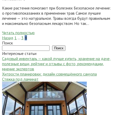
Какие растения помогают при болезнях Безопасное лечение:
о противопоказаниях в применении трав Самое лучшее
лечение — это натуральное. Травы всегда будут правильным
и максимально безопасным лекарством. Но так…
Читать полностью
Пагинация
Назад
1
…
3
4
записей
Поиск
Поиск
Интересные статьи
Садовый инвентарь — какой лучше купить, хранение на даче,
полезные вещи, рейтинг и отзывы с фото, рекомендации,
мнение экспертов
Хитрости планировки: дизайн совмещённого санузла
Стяжка под ламинат