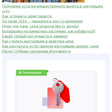
Получение остатка имущественного вычета в следующем
году
Как устранить скрип паркета
Гостиная 2016 – движемся в ногу со временем
Идеи для дачи, сада-огорода (фото, видео)
Белокрылка на комнатных растениях: как избавиться?
Какой теплый пол лучше под ламинат
Как сделать вентиляцию в квартире цена
Как рассчитать естественную вентиляцию жилого дома
Рас­чёт глу­бины за­ложе­ния фун­да­мен­та