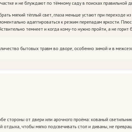
участке и не блуждают по тёмному саду в поисках правильной д
рать мягкий тёплый свет, глаза меньше устают при переходе из 
оментально адаптироваться к резким перепадам яркости. Плюс
йствительно темнеет и когда кому‑то нужно пройти, а не горит
оличество бытовых травм во дворе, особенно зимой и в межсез
е стороны от двери или арочного проёма: кованый светильник
ой отдыха, чтобы мягко подсвечивать стол и диваны, не превр