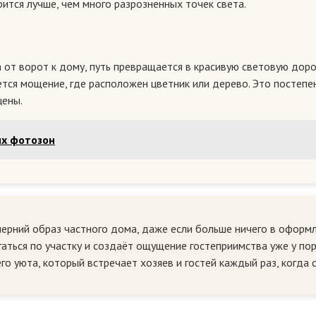
ится лучше, чем много разрозненных точек света.
от ворот к дому, путь превращается в красивую световую дорож
вается мощение, где расположен цветник или дерево. Это посте
цены.
их фотозон
ерний образ частного дома, даже если больше ничего в оформле
аться по участку и создаёт ощущение гостеприимства уже у пор
 уюта, который встречает хозяев и гостей каждый раз, когда 