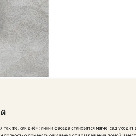
ий
я так же, как днём: линии фасада становятся мягче, сад уходит
н полностью поменять ощущения от возвращения домой: вместо