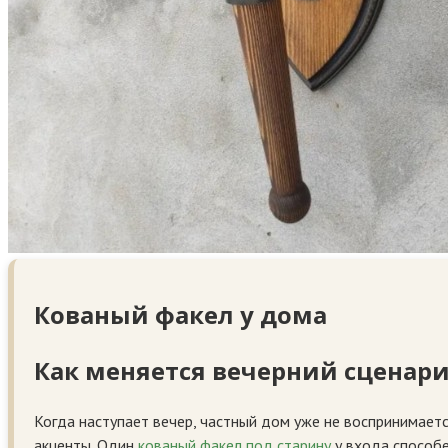
Кованый факел у дома
Как меняется вечерний сценар
Когда наступает вечер, частный дом уже не воспринимаетс
акценты. Один
кованый факел под старину
у входа способе