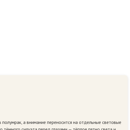
 в полумрак, а внимание переносится на отдельные световые
 тёмного силуэта перед глазами — тёплое пятно света и