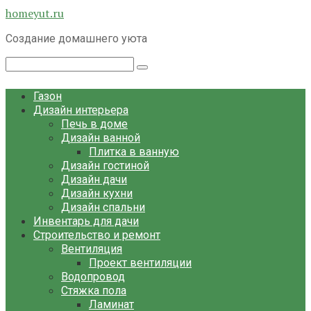
Перейти
homeyut.ru
к
Создание домашнего уюта
контенту
Поиск:
Газон
Дизайн интерьера
Печь в доме
Дизайн ванной
Плитка в ванную
Дизайн гостиной
Дизайн дачи
Дизайн кухни
Дизайн спальни
Инвентарь для дачи
Строительство и ремонт
Вентиляция
Проект вентиляции
Водопровод
Стяжка пола
Ламинат