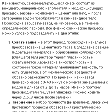
Как известно, самонивелирующиеся смеси состоят из
вяжущего, минерального наполнителя и модифицирующих
присадок. Базовый компонент – цемент или гипс, — после
затворения водой преобразуется в камневидное тело.
Происходит это, разумеется, не мгновенно, а в течение
определенного периода. Все физико-химические процессы
можно условно подразделить на два этапа:
Схватывание
– в этот период происходит начальное
преобразование цементного теста. Вследствие реакций
гидратации минералов и образования коллоидного
(клеящего) геля раствор теряет пластичность и
схватывается. Характерна тиксотропность – в
состоянии покоя материал увеличивает вязкость, то
есть сгущается, а от механического воздействия
обратно разжижается. По времени: начинается
примерно через 30-40 минут с момента замешивания с
водой и длится от 2 до 12 часов. Именно поэтому
производители пишут на упаковке «можно ходить
через 2..3..8 часов после заливки».
Твердение
и набор прочности (вызревание). Здесь уже
протекают процессы образования кристаллических
структур. Наливной пол постепенно уплотняется и