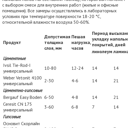
с выбором смеси для внутренних работ (жилые и офисные
помещения). Все замеры осуществлялись в лабораторных
условиях при температуре поверхности 18-20 °С,
относительной влажности воздуха 50-60%.
Период высыхан
Допустимая
Пешая
укладку наполь
Продукт
толщина
нагрузка,
покрытий, дней
слоя, мм
часов
линолеум
ламин
Цементные
Ivsil Tie-Rod-I
10-80
12-24
14
14
универсальный
Weber Vetonit 4100
2-30
4-6
14
21
универсальный
Цементно-гипсовые
Bergauf Easy Boden
6-50
4-8
14
21
Ceresit CN 175
3-60
6-8
7
14
универсальный
Гипсовые
Основит Скорлайн