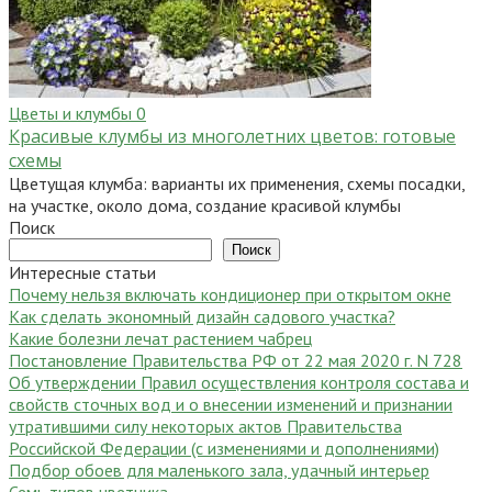
Цветы и клумбы
0
Красивые клумбы из многолетних цветов: готовые
схемы
Цветущая клумба: варианты их применения, схемы посадки,
на участке, около дома, создание красивой клумбы
Поиск
Поиск
Интересные статьи
Почему нельзя включать кондиционер при открытом окне
Как сделать экономный дизайн садового участка?
Какие болезни лечат растением чабрец
Постановление Правительства РФ от 22 мая 2020 г. N 728
Об утверждении Правил осуществления контроля состава и
свойств сточных вод и о внесении изменений и признании
утратившими силу некоторых актов Правительства
Российской Федерации (с изменениями и дополнениями)
Подбор обоев для маленького зала, удачный интерьер
Семь типов цветника