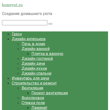
Перейти
homeyut.ru
к
Создание домашнего уюта
контенту
Поиск:
Газон
Дизайн интерьера
Печь в доме
Дизайн ванной
Плитка в ванную
Дизайн гостиной
Дизайн дачи
Дизайн кухни
Дизайн спальни
Инвентарь для дачи
Строительство и ремонт
Вентиляция
Проект вентиляции
Водопровод
Стяжка пола
Ламинат