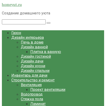
Перейти
homeyut.ru
к
Создание домашнего уюта
контенту
Поиск:
Газон
Дизайн интерьера
Печь в доме
Дизайн ванной
Плитка в ванную
Дизайн гостиной
Дизайн дачи
Дизайн кухни
Дизайн спальни
Инвентарь для дачи
Строительство и ремонт
Вентиляция
Проект вентиляции
Водопровод
Стяжка пола
Ламинат