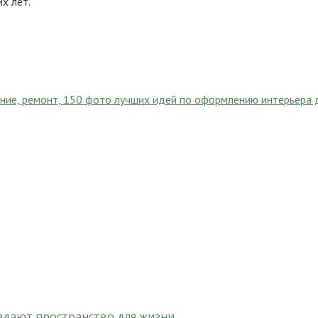
х лет.
ание, ремонт, 150 фото лучших идей по оформлению интерьера 
здают пространство для жизни