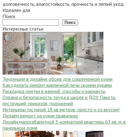
долговечность, влагостойкость, прочность и легкий уход.
Идеален для
Поиск
Поиск
Интересные статьи
Тенденции в дизайне обоев для современной кухни
Как сделать ремонт кирпичной печи своими руками
Раскладка плитки в ванной: способы и варианты
Охрана и безопасность труда в школе и ДОУ Пакеты
инструкций, приказов, положений
Интерьеры гостиной 18 кв метров: просто и со вкусом!
Делаем ремонт на кухне правильно
Дизайн малогабаритной 3-комнатной квартиры 63 кв. м. в
панельном доме