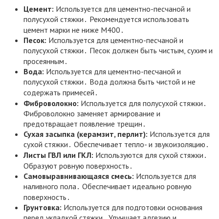
Цемент:
Используется для цементно-песчаной и
полусухой стяжки․ Рекомендуется использовать
цемент марки не ниже М400․
Песок:
Используется для цементно-песчаной и
полусухой стяжки․ Песок должен быть чистым, сухим и
просеянным․
Вода:
Используется для цементно-песчаной и
полусухой стяжки․ Вода должна быть чистой и не
содержать примесей․
Фиброволокно:
Используется для полусухой стяжки․
Фиброволокно заменяет армирование и
предотвращает появление трещин․
Сухая засыпка (керамзит, перлит):
Используется для
сухой стяжки․ Обеспечивает тепло- и звукоизоляцию․
Листы ГВЛ или ГКЛ:
Используются для сухой стяжки․
Образуют ровную поверхность․
Самовыравнивающаяся смесь:
Используется для
наливного пола․ Обеспечивает идеально ровную
поверхность․
Грунтовка:
Используется для подготовки основания
перед укладкой стяжки․ Улучшает адгезию и