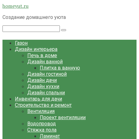
Перейти
homeyut.ru
к
Создание домашнего уюта
контенту
Поиск:
Газон
Дизайн интерьера
Печь в доме
Дизайн ванной
Плитка в ванную
Дизайн гостиной
Дизайн дачи
Дизайн кухни
Дизайн спальни
Инвентарь для дачи
Строительство и ремонт
Вентиляция
Проект вентиляции
Водопровод
Стяжка пола
Ламинат