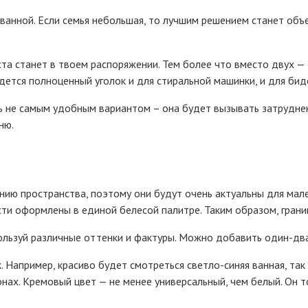
ванной. Если семья небольшая, то лучшим решением станет об
та станет в твоем распоряжении. Тем более что вместо двух — 
дется полноценный уголок и для стиральной машинки, и для бид
ь не самым удобным вариантом – она будет вызывать затруднен
ню.
ию пространства, поэтому они будут очень актуальны для мален
ти оформлены в единой белесой палитре. Таким образом, грани
ользуй различные оттенки и фактуры. Можно добавить один-два
 Например, красиво будет смотреться светло-синяя ванная, так 
х. Кремовый цвет — не менее универсальный, чем белый. Он то