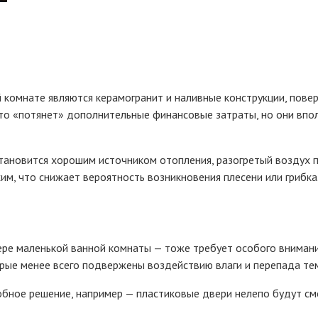
 комнате являются керамогранит и наливные конструкции, пов
это «потянет» дополнительные финансовые затраты, но они вп
становится хорошим источником отопления, разогретый воздух 
им, что снижает вероятность возникновения плесени или грибка
рьере маленькой ванной комнаты — тоже требует особого вниман
рые менее всего подвержены воздействию влаги и перепада те
ное решение, например — пластиковые двери нелепо будут смот