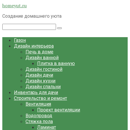
Перейти
homeyut.ru
к
Создание домашнего уюта
контенту
Поиск:
Газон
Дизайн интерьера
Печь в доме
Дизайн ванной
Плитка в ванную
Дизайн гостиной
Дизайн дачи
Дизайн кухни
Дизайн спальни
Инвентарь для дачи
Строительство и ремонт
Вентиляция
Проект вентиляции
Водопровод
Стяжка пола
Ламинат