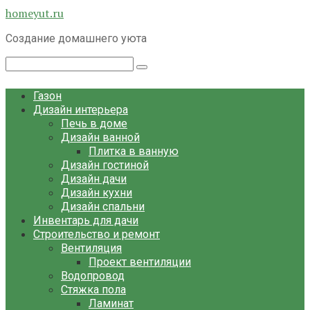
Перейти
homeyut.ru
к
Создание домашнего уюта
контенту
Поиск:
Газон
Дизайн интерьера
Печь в доме
Дизайн ванной
Плитка в ванную
Дизайн гостиной
Дизайн дачи
Дизайн кухни
Дизайн спальни
Инвентарь для дачи
Строительство и ремонт
Вентиляция
Проект вентиляции
Водопровод
Стяжка пола
Ламинат