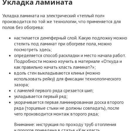
Укладка ламината
Укладка ламината на электрический «теплый пол»
производится по той же технологии, что применяется для
полов без обогрева:
настилается демпферный слой. Какую подложку можно
стелить под ламинат при обогреве пола, можно
посмотреть здесь;
определяется способ раскладки и место начала работ.
Подробности можно изучить в материале «Откуда и
как правильно начать класть ламинат?»;
вдоль стен выкладываются клинья (можно
использовать рейку) для фиксации технологического
зазора;
с ламелей первого ряда срезается шип;
укладывается первый ряд;
укорачивается первая ламинированная доска второго
ряда (торцевые стыки не должны совпадать), после
чего производится монтаж второго ряда;
Внимание: инструкция по проходу труб отопления
и порогов приведена в статье «Как класть