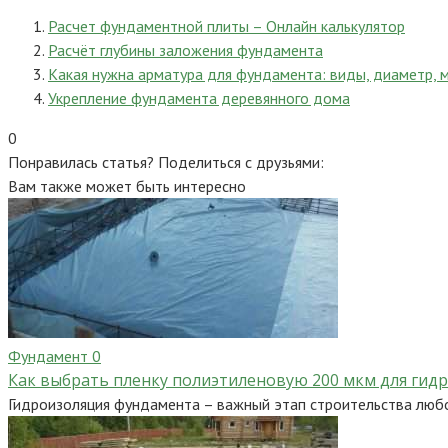
Расчет фундаментной плиты – Онлайн калькулятор
Рас­чёт глу­бины за­ложе­ния фун­да­мен­та
Какая нужна арматура для фундамента: виды, диаметр, 
Укрепление фундамента деревянного дома
0
Понравилась статья? Поделиться с друзьями:
Вам также может быть интересно
Фундамент
0
Как выбрать пленку полиэтиленовую 200 мкм для гид
Гидроизоляция фундамента – важный этап строительства любог