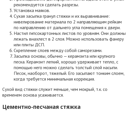
остатки краски и верхний слой дерева. После этого доски
шлифуются.
Покрытие фанерой
Перед устройством пола из ламината на деревянной
поверхности нужно ее выровнять. Для этого используются
листы фанеры. Их укладывают с Т-образным стыком.
Перехлест швов предупредит вздувание досок.
В процессе подготовки поверхности под ламинат с фанерой
нужно предусмотреть слой подложки, который обеспечит
звуковую и теплоизоляцию. Она изготавливается из
пенополиэтилена, пробкового дерева, пробковой крошки с
битумом или пенополистирола. В зависимости от ровности
поверхности выбирается толщина фанеры — от 10 до 20 мм.
Монтаж фанеры осуществляется с помощью саморезов,
которые крепятся через каждые 30-40 см. Это обеспечит
отсутствие скрипа половиц, закрепит доски «чернового»