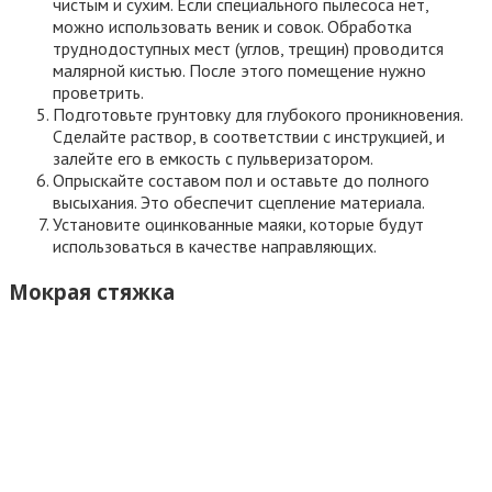
Читать статью
Покрытие для пола на кухне
Сухая стяжка
Сделать сухую стяжку можно и на бетонном полу, и на
деревянном покрытии. Она выполняется в несколько этапов:
Пароизоляция — укладывание слоя полиэтиленовой
пленки толщиной не менее 200 мкм. Рулон с
материалом расстилают по поверхности внахлест.
Полотнища нужно скрепить между собой строительным
скотчем.
Прокладывание демпферной ленты вдоль стен. В углах
рекомендуется сделать разрезы.
Установка маяков.
Сухая засыпка гранул стяжки и их выравнивание:
нивелирование материала по 2 направляющим рейкам
по направлению от дальнего угла помещения к двери.
Настил гипсокартонных листов по уровням. Они должны
лежать внахлест в 2 слоя. Можно использовать фанеру