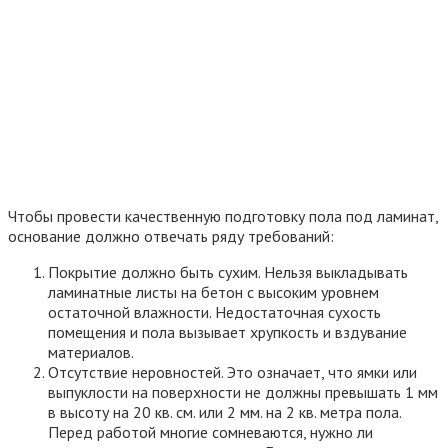
высыхания. Это обеспечит сцепление материала.
Установите оцинкованные маяки, которые будут
использоваться в качестве направляющих.
Мокрая стяжка
Этот вид стяжки выполняют только в зданиях, которые могут
выдержать бетонный пол. Процесс состоит из нескольких
этапов:
Проведение ревизии перепада высот. Если его
величина превышает 2 см, выполняется черновая
стяжка цементно-песчаной смесью.
Грунтовка основания, при условии, что нем отсутствуют
щели.
Выставление маяков из металлического профиля или
стальных труб при помощи лазерного уровня. Для их
закрепления используется быстросохнущая семь из
гипса или алебастра.
Замешивание раствора, в соответствии с инструкцией
производителя.