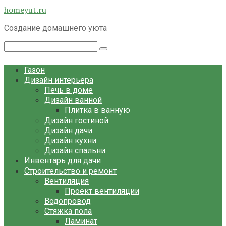
Перейти
homeyut.ru
к
Создание домашнего уюта
контенту
Поиск:
Газон
Дизайн интерьера
Печь в доме
Дизайн ванной
Плитка в ванную
Дизайн гостиной
Дизайн дачи
Дизайн кухни
Дизайн спальни
Инвентарь для дачи
Строительство и ремонт
Вентиляция
Проект вентиляции
Водопровод
Стяжка пола
Ламинат