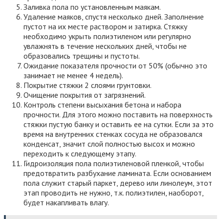
раствор почти моментально схватывается, нужно работать
оперативно.
Процедура выполняется пошагово:
Подготавливается основание: все щели заделываются
цементным или гипсовым раствором. Для лучшей
адгезии на поверхности не должно быть мусора или
пыли.
Проводится двойная обработка проникающей
грунтовкой валиком с длинной ручкой, кистью или
широким шпателем.
Монтируется демпферная лента по периметру
помещения. Она не даст стенам разрушаться в случае
увеличения наливного пола в размерах.
Подготовка раствора по инструкции производителя.
Заливка пола «змейкой». Работа не должна превышать
40 минут. Спустя это время раствор начнет терять
эластичность.
Выравнивание поверхности игольчатым валиком.
Ожидание высыхания пола. Время зависит от состава
раствора: смеси на гипсе высыхают около 12 ч, на
бетоне — около 24 ч.