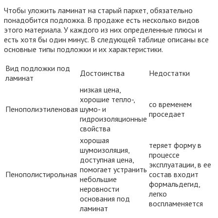
Чтобы уложить ламинат на старый паркет, обязательно
понадобится подложка. В продаже есть несколько видов
этого материала. У каждого из них определенные плюсы и
есть хотя бы один минус. В следующей таблице описаны все
основные типы подложки и их характеристики.
Вид подложки под
Достоинства
Недостатки
ламинат
низкая цена,
хорошие тепло-,
со временем
Пенополиэтиленовая
шумо- и
проседает
гидроизоляционные
свойства
хорошая
теряет форму в
шумоизоляция,
процессе
доступная цена,
эксплуатации, в ее
помогает устранить
Пенополистирольная
состав входит
небольшие
формальдегид,
неровности
легко
основания под
воспламеняется
ламинат