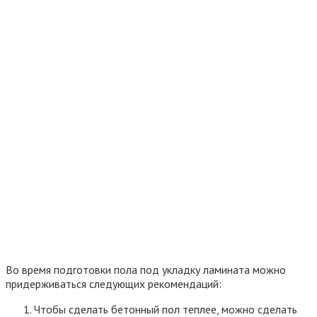
пробковая, резино-пробковая) или синтетических
(пенополистирольная, пенополиэтиленовая,
фольгированная).
Место прохождения труб и проводов нужно отметить
на поверхности пола. Такой прием позволит запомнить
их месторасположение и избежать повреждение во
время монтажа.
Перед тем как укладывать ламинат, необходимо
убедиться, что пол гладкий и ровный. Для этого
используется уровень. Если имеются погрешности,
можно сделать заливку самовыравнивающейся
стяжкой.
Перед тем как выравнивать пол наливным раствором
нужно предварительно сделать грунтовку трещин в
предыдущей стяжке и отверстий около труб. Для этого
используется плиточный клей. Так жидкий наливной пол
не протечет вниз к жителям снизу.
Поверхность должна быть идеально чистой. Для
очистки пола лучше взять пылесос.
Основные требования к основанию