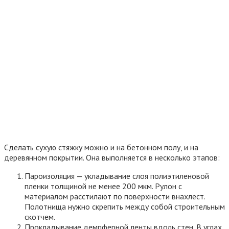
необходимо закрепить доски с помощью саморезов.
Если на досках есть серьезные повреждения, их можно
перевернуть или заменить на новые. Щели и неровности
нужно зашпаклевать, выступающие шляпки гвоздей —
удалить.
Циклевание
Перед подготовкой пола для укладки ламината проводится
циклевание дерева — снятие верхнего слоя с помощью
специальной машинки, поверхность обновляется. Эта
процедура выполняет функции шлифовки и полировки.
Проводить циклевку можно, пока это позволяет толщина
покрытия. После завершения работ оно должно быть не
тоньше 2 мм.
Перед процедурой необходимо подготовить доски: удалить
краску, грязь и плесень, заменить сгнившие доски на новые.
Вначале выполняется грубое циклевание — удаляются