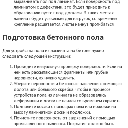
Заливка пола по установленным маякам.
Удаление маяков, спустя несколько дней. Заполнение
пустот на их месте раствором и затирка. Стяжку
необходимо укрыть полиэтиленом или регулярно
увлажнять в течение нескольких дней, чтобы не
образовались трещины и пустоты.
Ожидание показателя прочности от 50% (обычно это
занимает не менее 4 недель).
Покрытие стяжки 2 слоями грунтовки.
Очищение покрытия от загрязнений.
Контроль степени высыхания бетона и набора
прочности. Для этого можно поставить на поверхность
стяжки пустую банку и оставить ее на сутки. Если за это
время на внутренних стенках сосуда не образовался
конденсат, значит слой полностью высох и можно
переходить к следующему этапу.
Гидроизоляция пола полиэтиленовой пленкой, чтобы
предотвратить разбухание ламината. Если основанием
пола служит старый паркет, дерево или линолеум, этот
этап проводить не нужно, т.к. полиэтилен, наоборот,
будет накапливать влагу.