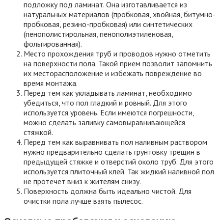
Чтобы провести качественную подготовку пола под ламинат,
основание должно отвечать ряду требований:
Покрытие должно быть сухим. Нельзя выкладывать
ламинатные листы на бетон с высоким уровнем
остаточной влажности. Недостаточная сухость
помещения и пола вызывает хрупкость и вздувание
материалов.
Отсутствие неровностей. Это означает, что ямки или
выпуклости на поверхности не должны превышать 1 мм
в высоту на 20 кв. см. или 2 мм. на 2 кв. метра пола.
Перед работой многие сомневаются, нужно ли
выравнивать пол под ламинат. Если поверхность под
ламинатом с дефектами, это будет приводить к
образованию пустот под досками. В таких местах
ламинат будет уязвимым для нагрузок, со временем
крепление расшатается, листы начнут прогибаться.
Подготовка бетонного пола
Для устройства пола из ламината на бетоне нужно