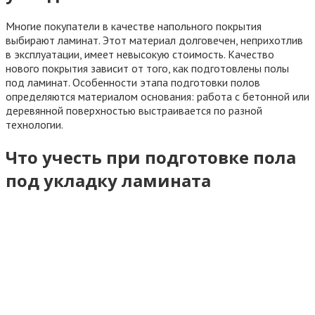
Многие покупатели в качестве напольного покрытия
выбирают ламинат. Этот материал долговечен, неприхотлив
в эксплуатации, имеет невысокую стоимость. Качество
нового покрытия зависит от того, как подготовлены полы
под ламинат. Особенности этапа подготовки полов
определяются материалом основания: работа с бетонной или
деревянной поверхностью выстраивается по разной
технологии.
Что учесть при подготовке пола
под укладку ламината
Во время подготовки пола под укладку ламината можно
придерживаться следующих рекомендаций:
Чтобы сделать бетонный пол теплее, можно сделать
подложку под ламинат. Она изготавливается из
натуральных материалов (пробковая, хвойная, битумно-