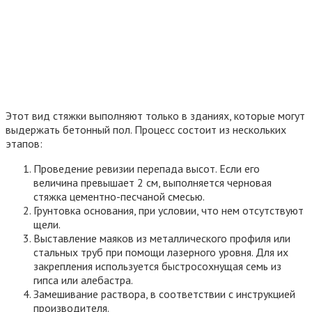
Определение толщины слоя по самой высокой точке
«чернового» покрытия.
Укладка армированной сетки, чтобы повысить
прочности покрытия и предупредить образование
трещин.
Монтаж маяков выше самой высокой точки покрытия.
Заливка цементно-песчаной смеси.
Выравнивание поверхности по маякам.
Удаление маяков, спустя 12 ч после заливки, и
заполнение пустот раствором стяжки.
Такая поверхность сохнет 10-30 суток (точный срок указан
на упаковке). Дополнительное выравнивание не требуется.
Наливные полы
Нужен ли наливной пол под ламинат, зависит от ровности
поверхности. Если имеются неровные участки от 2 до 10 см,
для устранения дефектов используют самовыравнивающийся
раствор. Заливка пола происходит очень быстро. Важно
заранее подготовить все необходимые материалы, т.к.