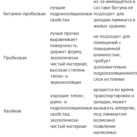
из-за имеющегося в
лучшие
составе битума не
Битумно-пробковая
гидроизоляционные
подходит для
свойства
укладки ламината в
жилых зданиях
лучше прочих
не подходит для
выравнивает
помещений с
поверхность,
повышенной
держит форму,
влажностью,
Пробковая
экологически
требует
чистый материал,
дополнительно
высокая степень
гидроизоляционног
тепло- и
слоя из пленки
звукоизоляции
крошится во время
хорошие тепло-,
транспортировки и
шумо- и
укладки, может
гидроизоляционные
вызывать аллергию,
Хвойная
свойства,
под ламинатом
экологически
возможно
чистый материал
появление
насекомых