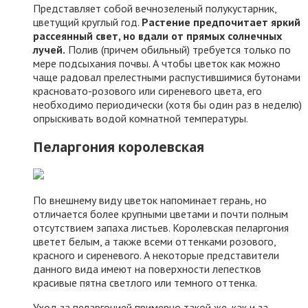
Представляет собой вечнозеленый полукустарник,
цветущий круглый год.
Растение предпочитает яркий
рассеянный свет, но вдали от прямых солнечных
лучей.
Полив (причем обильный) требуется только по
мере подсыхания почвы. А чтобы цветок как можно
чаще радовал прелестными распустившимися бутонами
красновато-розового или сиреневого цвета, его
необходимо периодически (хотя бы один раз в неделю)
опрыскивать водой комнатной температуры.
Пеларгония королевская
По внешнему виду цветок напоминает герань, но
отличается более крупными цветами и почти полным
отсутствием запаха листьев. Королевская пеларгония
цветет белым, а также всеми оттенками розового,
красного и сиреневого. А некоторые представители
данного вида имеют на поверхности лепестков
красивые пятна светлого или темного оттенка.
Уход за пеларгонией примерно такой же, как и за