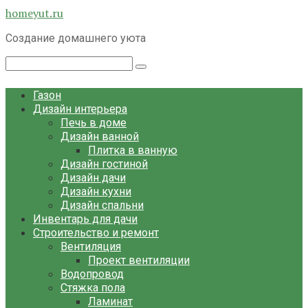
Перейти
homeyut.ru
к
Создание домашнего уюта
контенту
Поиск:
Газон
Дизайн интерьера
Печь в доме
Дизайн ванной
Плитка в ванную
Дизайн гостиной
Дизайн дачи
Дизайн кухни
Дизайн спальни
Инвентарь для дачи
Строительство и ремонт
Вентиляция
Проект вентиляции
Водопровод
Стяжка пола
Ламинат