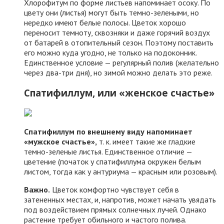
Хлорофитум по форме листьев напоминает осоку. По
цвету они (листья) могут быть темно-зелеными, но
нередко имеют белые полосы. Цветок хорошо
переносит темноту, сквозняки и даже горячий воздух
от батарей в отопительный сезон. Поэтому поставить
его можно куда угодно, не только на подоконник.
Единственное условие — регулярный полив (желательно
через два-три дня), но зимой можно делать это реже.
Спатифиллум, или «женское счастье»
Спатифиллум по внешнему виду напоминает
«мужское счастье»,
т. к. имеет такие же гладкие
темно-зеленые листья. Единственное отличие —
цветение (початок у спатифиллума окружен белым
листом, тогда как у антуриума — красным или розовым).
Важно.
Цветок комфортно чувствует себя в
затененных местах, и, напротив, может начать увядать
под воздействием прямых солнечных лучей. Однако
растение требует обильного и частого полива.