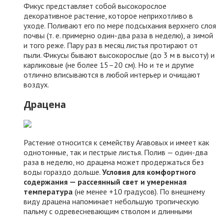
Фикус представляет собой высокорослое
декоративное растение, которое неприхотливо в
уходе. Поливают его по мере подсыхания верхнего слоя
почвы (т. е. примерно один-два раза в неделю), а зимой
и того реже. Пару раз в месяц листья протирают от
пыли. Фикусы бывают высокорослые (до 3 м в высоту) и
карликовые (не более 15–20 см). Но и те и другие
отлично вписываются в любой интерьер и очищают
воздух.
Драцена
Растение относится к семейству Агавовых и имеет как
однотонные, так и пестрые листья. Полив — один-два
раза в неделю, но драцена может продержаться без
воды гораздо дольше.
Условия для комфортного
содержания — рассеянный свет и умеренная
температура
(не менее +10 градусов). По внешнему
виду драцена напоминает небольшую тропическую
пальму с одревесневающим стволом и длинными