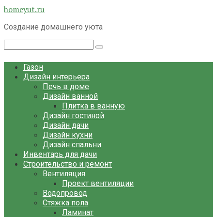
Перейти
homeyut.ru
к
Создание домашнего уюта
контенту
Поиск:
Газон
Дизайн интерьера
Печь в доме
Дизайн ванной
Плитка в ванную
Дизайн гостиной
Дизайн дачи
Дизайн кухни
Дизайн спальни
Инвентарь для дачи
Строительство и ремонт
Вентиляция
Проект вентиляции
Водопровод
Стяжка пола
Ламинат