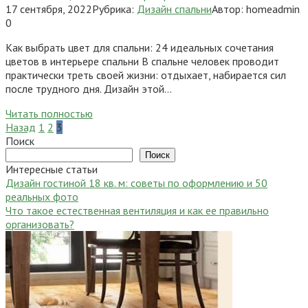
17 сентября, 2022
Рубрика:
Дизайн спальни
Автор:
homeadmin
0
Как выбрать цвет для спальни: 24 идеальных сочетания
цветов в интерьере спальни В спальне человек проводит
практически треть своей жизни: отдыхает, набирается сил
после трудного дня. Дизайн этой…
Читать полностью
Пагинация
Назад
1
2
3
записей
Поиск
Поиск
Интересные статьи
Дизайн гостиной 18 кв. м: советы по оформлению и 50
реальных фото
Что такое естественная вентиляция и как ее правильно
организовать?