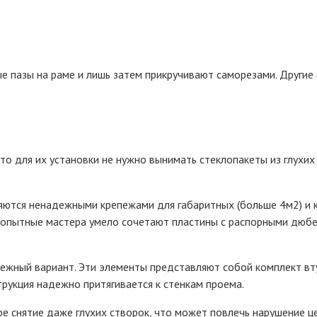
е пазы на раме и лишь затем прикручивают саморезами. Другие (
то для их установки не нужно вынимать стеклопакеты из глухих
яются ненадежными крепежами для габаритных (больше 4м2) и к
 опытные мастера умело сочетают пластины с распорными дюбел
ежный вариант. Эти элементы представляют собой комплект вту
струкция надежно притягивается к стенкам проема.
 снятие даже глухих створок, что может повлечь нарушение цел