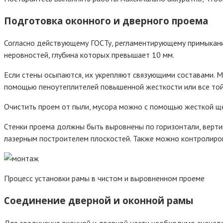
Подготовка оконного и дверного проема
Согласно действующему ГОСТу, регламентирующему примыкание
неровностей, глубина которых превышает 10 мм.
Если стены осыпаются, их укрепляют связующими составами. М
помощью пеноутеплителей повышенной жесткости или все той
Очистить проем от пыли, мусора можно с помощью жесткой щет
Стенки проема должны быть выровнены по горизонтали, вертик
лазерным построителем плоскостей. Также можно контролиров
Процесс установки рамы в чистом и выровненном проеме
Соединение дверной и оконной рамы
Для соединения оконной и дверной части необходимо сначала