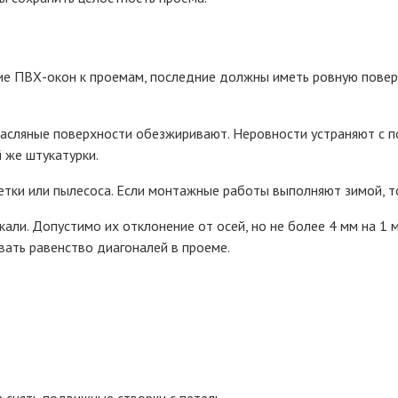
 ПВХ-окон к проемам, последние должны иметь ровную поверхн
асляные поверхности обезжиривают. Неровности устраняют с по
 же штукатурки.
ки или пылесоса. Если монтажные работы выполняют зимой, то 
али. Допустимо их отклонение от осей, но не более 4 мм на 1
ать равенство диагоналей в проеме.
 снять подвижные створки с петель.