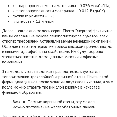
к-т паропроницаемости материала– 0.026 мг/м*ч*Па;
к-т теплопроводности материала – 0.042 Вт/(м*К)
группа горючести – Г3;
плотность – 12 кг/кв.м.
Далее – еще одна модель серии Therm. Энергоэффективные
плиты сделаны на основе пенополистирола с учетом всех
строгих требований, устанавливаемые немецкой компанией.
Обладает этот материал не только высокой прочностью, но
и явными гидрофобными свойствами. Им будут хорошо
утепляться частные дома, дачные участки и офисные
помещения.
Эта модель утеплителя, как правило, используется для
теплоизоляции трехслойной кирпичной стены. Плиты этой
фирмы укладывают после укладки двух слоев кирпича, а уже
после можно ставить третий слой кирпича в качестве
финишной обработки.
Важно!
Помимо кирпичной стены, эту модель
можно поставить на железобетонные панели.
Экологичность и безопасность – главные принципы,