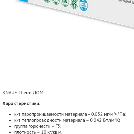
KNAUF Therm ДОМ
Характеристики:
к-т паропроницаемости материала– 0.032 мг/м*ч*Па;
к-т теплопроводности материала – 0.042 Вт/(м*К)
группа горючести – Г3;
плотность – 10 кг/кв.м.