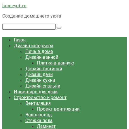
Перейти
homeyut.ru
к
Создание домашнего уюта
контенту
Поиск:
Газон
Дизайн интерьера
Печь в доме
Дизайн ванной
Плитка в ванную
Дизайн гостиной
Дизайн дачи
Дизайн кухни
Дизайн спальни
Инвентарь для дачи
Строительство и ремонт
Вентиляция
Проект вентиляции
Водопровод
Стяжка пола
Ламинат