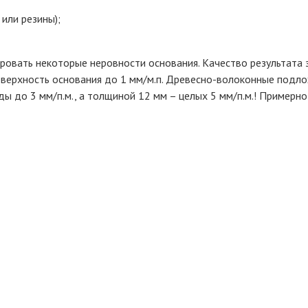
 или резины);
овать некоторые неровности основания. Качество результата з
верхность основания до 1 мм/м.п. Древесно-волоконные подл
 до 3 мм/п.м., а толщиной 12 мм – целых 5 мм/п.м.! Примерн