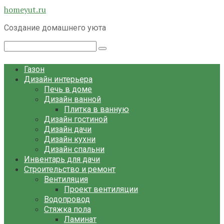
Перейти
homeyut.ru
к
Создание домашнего уюта
контенту
Поиск:
Газон
Дизайн интерьера
Печь в доме
Дизайн ванной
Плитка в ванную
Дизайн гостиной
Дизайн дачи
Дизайн кухни
Дизайн спальни
Инвентарь для дачи
Строительство и ремонт
Вентиляция
Проект вентиляции
Водопровод
Стяжка пола
Ламинат