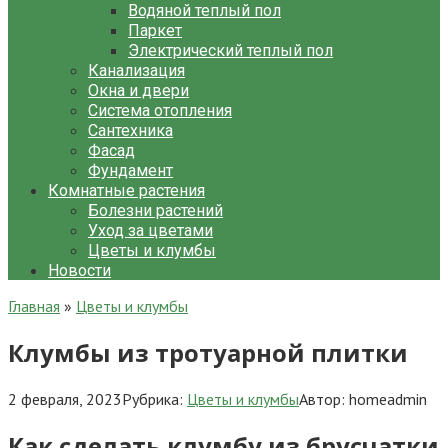
Водяной теплый пол
Паркет
Электрический теплый пол
Канализация
Окна и двери
Система отопления
Сантехника
Фасад
Фундамент
Комнатные растения
Болезни растений
Уход за цветами
Цветы и клумбы
Новости
Главная
»
Цветы и клумбы
Клумбы из тротуарной плитки
2 февраля, 2023
Рубрика:
Цветы и клумбы
Автор:
homeadmin
Как сделать клумбу из брусчатки