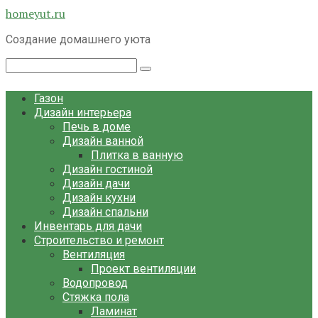
Перейти
homeyut.ru
к
Создание домашнего уюта
контенту
Поиск:
Газон
Дизайн интерьера
Печь в доме
Дизайн ванной
Плитка в ванную
Дизайн гостиной
Дизайн дачи
Дизайн кухни
Дизайн спальни
Инвентарь для дачи
Строительство и ремонт
Вентиляция
Проект вентиляции
Водопровод
Стяжка пола
Ламинат