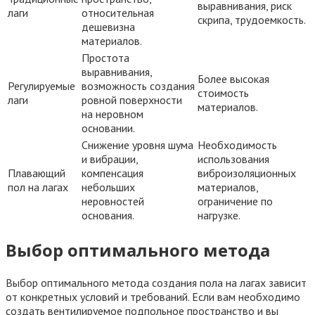
выравнивания, риск
лаги
относительная
скрипа, трудоемкость.
дешевизна
материалов.
Простота
выравнивания,
Более высокая
Регулируемые
возможность создания
стоимость
лаги
ровной поверхности
материалов.
на неровном
основании.
Снижение уровня шума
Необходимость
и вибрации,
использования
Плавающий
компенсация
виброизоляционных
пол на лагах
небольших
материалов,
неровностей
ограничение по
основания.
нагрузке.
Выбор оптимального метода
Выбор оптимального метода создания пола на лагах зависит
от конкретных условий и требований. Если вам необходимо
создать вентилируемое подпольное пространство и вы