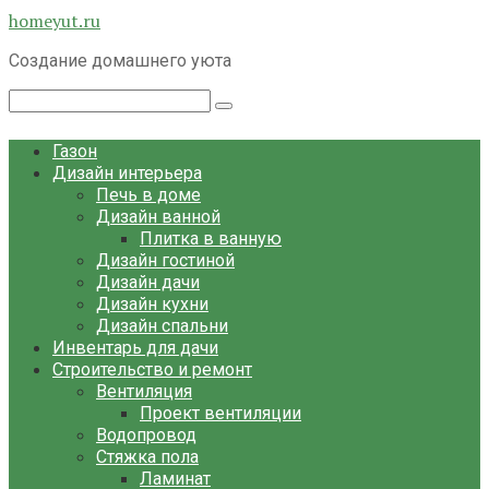
Перейти
homeyut.ru
к
Создание домашнего уюта
контенту
Поиск:
Газон
Дизайн интерьера
Печь в доме
Дизайн ванной
Плитка в ванную
Дизайн гостиной
Дизайн дачи
Дизайн кухни
Дизайн спальни
Инвентарь для дачи
Строительство и ремонт
Вентиляция
Проект вентиляции
Водопровод
Стяжка пола
Ламинат