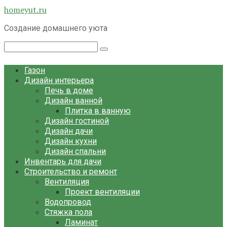
Перейти
homeyut.ru
к
Создание домашнего уюта
контенту
Поиск:
Газон
Дизайн интерьера
Печь в доме
Дизайн ванной
Плитка в ванную
Дизайн гостиной
Дизайн дачи
Дизайн кухни
Дизайн спальни
Инвентарь для дачи
Строительство и ремонт
Вентиляция
Проект вентиляции
Водопровод
Стяжка пола
Ламинат