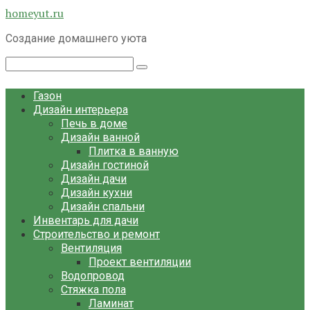
Перейти
homeyut.ru
к
Создание домашнего уюта
контенту
Поиск:
Газон
Дизайн интерьера
Печь в доме
Дизайн ванной
Плитка в ванную
Дизайн гостиной
Дизайн дачи
Дизайн кухни
Дизайн спальни
Инвентарь для дачи
Строительство и ремонт
Вентиляция
Проект вентиляции
Водопровод
Стяжка пола
Ламинат