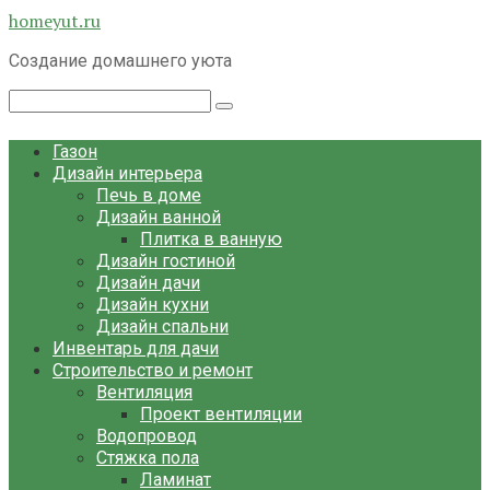
Перейти
homeyut.ru
к
Создание домашнего уюта
контенту
Поиск:
Газон
Дизайн интерьера
Печь в доме
Дизайн ванной
Плитка в ванную
Дизайн гостиной
Дизайн дачи
Дизайн кухни
Дизайн спальни
Инвентарь для дачи
Строительство и ремонт
Вентиляция
Проект вентиляции
Водопровод
Стяжка пола
Ламинат