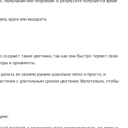
тюльпанам или георгинам. В результате получается яркий
ла, круга или квадрата.
 создают такие цветники, так как они быстро теряют свою
зоры и орнаменты.
елать ее своими руками довольно легко и просто, и
астения с длительным сроком цветения. Желательно, чтобы
орме:
шной листвой, и сохраняют свою декоративность до первых