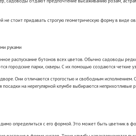
р, садоводы отдают предпочтение высаживанию розам, астрам, 
 не стоит придавать строгую геометрическую форму в виде ова
нное распускание бутонов всех цветов. Обычно садоводы редко
тся городские парки, скверы. С их помощью создаются четкие у
воре. Они отличаются строгостью и свободным исполнением. Сд
я посадки на нерегулярной клумбе выбираются неприхотливые р
димо определиться с его формой. Это может быть цветник в ф
кие растения в форме кустов. Такие клумбы характеризуются пы