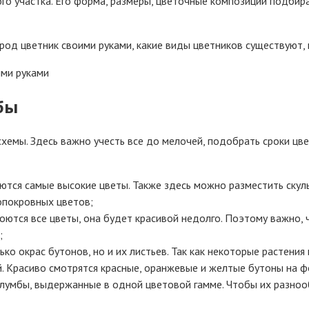
го участка. Его форма, размеры, цветочные композиции подбир
ород цветник своими руками, какие виды цветников существуют,
бы
хемы. Здесь важно учесть все до мелочей, подобрать сроки цвет
аются самые высокие цветы. Также здесь можно разместить скул
вопокровных цветов;
роются все цветы, она будет красивой недолго. Поэтому важно,
;
ько окрас бутонов, но и их листьев. Так как некоторые растени
. Красиво смотрятся красные, оранжевые и желтые бутоны на ф
 клумбы, выдержанные в одной цветовой гамме. Чтобы их разноо