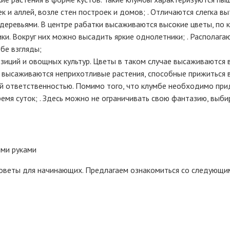
 и аллей, возле стен построек и домов; . Отличаются слегка в
еревьями. В центре рабатки высаживаются высокие цветы, по к
ики. Вокруг них можно высадить яркие однолетники; . Располага
бе взгляды;
озиций и овощных культур. Цветы в таком случае высаживаются 
ь высаживаются неприхотливые растения, способные прижиться 
ой ответственностью. Помимо того, что клумбе необходимо при
емя суток; . Здесь можно не ограничивать свою фантазию, выби
е советы для начинающих. Предлагаем ознакомиться со следующи