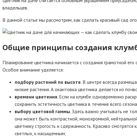
Цветник на даче считается основным украшением приусадебно
владельцев.
В данной статье мы рассмотрим, как сделать красивый сад ог
Общие принципы создания клум
Планирование цветника начинается с создания грамотной его с
Особое внимание уделяется:
подбору растений по высоте
. В центре всегда размещ
низкие растения. А окантовка цветника делается из поч
времени цветения
. Если на клумбе одновременно раск
сохранить эстетичность цветника в течение всего сезона
выбору цветовой гаммы
. Здесь важно учитывать не тол
она может быть контрастной, монохромной, нейтральной
цветнику строгость и сдержанность. Красиво смотрятся
светлых, к насыщенным;