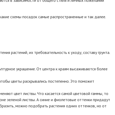
аются в зависимости от общего стиля и личных пожеланий
 какие схемы посадок самые распространенные и так далее.
ения растений, их требовательность к уходу, составу грунта.
ьптурное украшение. От центра к краям высаживаются более
 чтобы цветы раскрывались постепенно. Это поможет
я меняют цвет листвы. Что касается самой цветовой гаммы, то
оне зеленой листвы. А синие и фиолетовые оттенки придадут
бразить, можно подобрать растения одних оттенков, но от