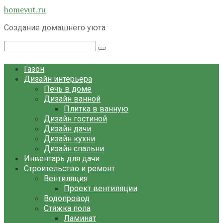
Перейти
homeyut.ru
к
Создание домашнего уюта
контенту
Поиск:
Газон
Дизайн интерьера
Печь в доме
Дизайн ванной
Плитка в ванную
Дизайн гостиной
Дизайн дачи
Дизайн кухни
Дизайн спальни
Инвентарь для дачи
Строительство и ремонт
Вентиляция
Проект вентиляции
Водопровод
Стяжка пола
Ламинат