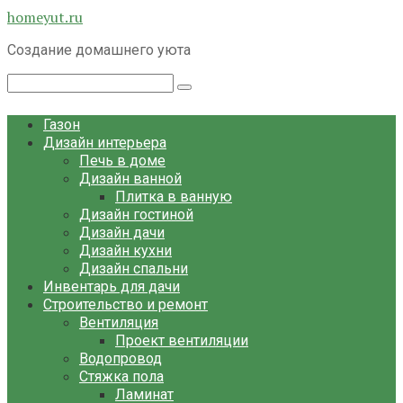
Перейти
homeyut.ru
к
Создание домашнего уюта
контенту
Поиск:
Газон
Дизайн интерьера
Печь в доме
Дизайн ванной
Плитка в ванную
Дизайн гостиной
Дизайн дачи
Дизайн кухни
Дизайн спальни
Инвентарь для дачи
Строительство и ремонт
Вентиляция
Проект вентиляции
Водопровод
Стяжка пола
Ламинат