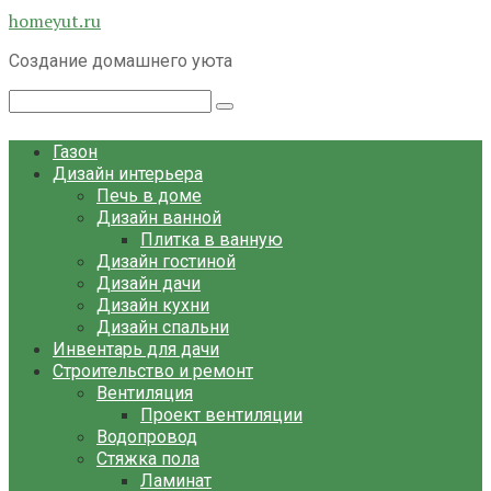
Перейти
homeyut.ru
к
Создание домашнего уюта
контенту
Поиск:
Газон
Дизайн интерьера
Печь в доме
Дизайн ванной
Плитка в ванную
Дизайн гостиной
Дизайн дачи
Дизайн кухни
Дизайн спальни
Инвентарь для дачи
Строительство и ремонт
Вентиляция
Проект вентиляции
Водопровод
Стяжка пола
Ламинат