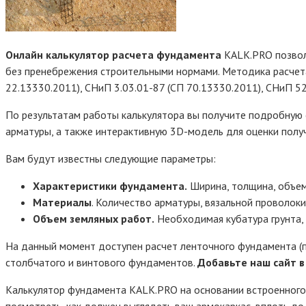
Онлайн калькулятор расчета фундамента
KALK.PRO позвол
без пренебрежения строительными нормами. Методика расчет
22.13330.2011), СНиП 3.03.01-87 (СП 70.13330.2011), СНиП 5
По результатам работы калькулятора вы получите подробную с
арматуры, а также интерактивную 3D-модель для оценки полу
Вам будут известны следующие параметры:
Характеристики фундамента.
Ширина, толщина, объем,
Материалы
. Количество арматуры, вязальной проволоки,
Объем земляных работ.
Необходимая кубатура грунта,
На данный момент доступен расчет ленточного фундамента (п
столбчатого и винтового фундаментов.
Добавьте наш сайт в
Калькулятор фундамента KALK.PRO на основании встроенного
посмотреть, как должен выглядеть ваш армокаркас, вплоть до