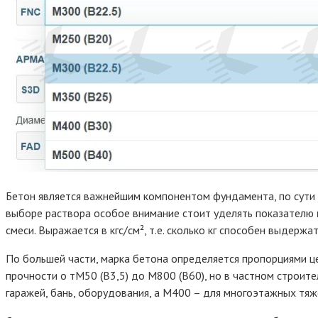
Бетон является важнейшим компонентом фундамента, по сути э
выборе раствора особое внимание стоит уделять показателю
смеси. Выражается в кгс/см², т.е. сколько кг способен выдержа
По большей части, марка бетона определяется пропорциями цем
прочности о тМ50 (В3,5) до М800 (B60), но в частном строи
гаражей, бань, оборудования, а М400 – для многоэтажных тяже