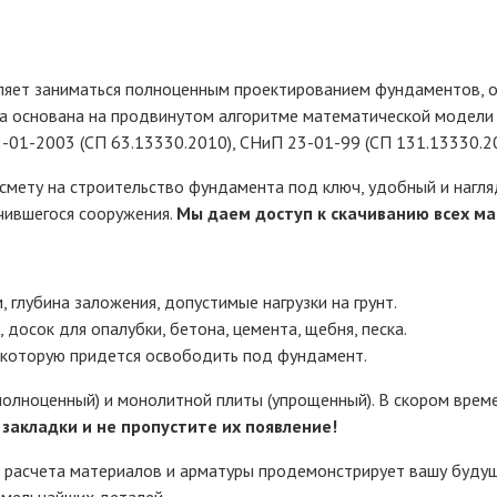
яет заниматься полноценным проектированием фундаментов, об
а основана на продвинутом алгоритме математической модели 
2-01-2003 (СП 63.13330.2010), СНиП 23-01-99 (СП 131.13330.20
мету на строительство фундамента под ключ, удобный и нагляд
чившегося сооружения.
Мы даем доступ к скачиванию всех ма
 глубина заложения, допустимые нагрузки на грунт.
 досок для опалубки, бетона, цемента, щебня, песка.
 которую придется освободить под фундамент.
олноценный) и монолитной плиты (упрощенный). В скором време
 закладки и не пропустите их появление!
 расчета материалов и арматуры продемонстрирует вашу буду
 мельчайших деталей.