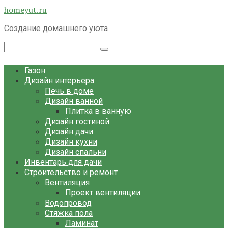
Перейти
homeyut.ru
к
Создание домашнего уюта
контенту
Поиск:
Газон
Дизайн интерьера
Печь в доме
Дизайн ванной
Плитка в ванную
Дизайн гостиной
Дизайн дачи
Дизайн кухни
Дизайн спальни
Инвентарь для дачи
Строительство и ремонт
Вентиляция
Проект вентиляции
Водопровод
Стяжка пола
Ламинат