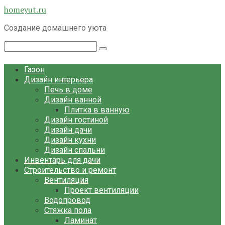
Перейти
homeyut.ru
к
Создание домашнего уюта
контенту
Поиск:
Газон
Дизайн интерьера
Печь в доме
Дизайн ванной
Плитка в ванную
Дизайн гостиной
Дизайн дачи
Дизайн кухни
Дизайн спальни
Инвентарь для дачи
Строительство и ремонт
Вентиляция
Проект вентиляции
Водопровод
Стяжка пола
Ламинат