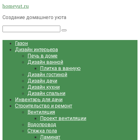
Перейти
homeyut.ru
к
Создание домашнего уюта
контенту
Поиск:
Газон
Дизайн интерьера
Печь в доме
Дизайн ванной
Плитка в ванную
Дизайн гостиной
Дизайн дачи
Дизайн кухни
Дизайн спальни
Инвентарь для дачи
Строительство и ремонт
Вентиляция
Проект вентиляции
Водопровод
Стяжка пола
Ламинат