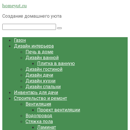
Перейти
homeyut.ru
к
Создание домашнего уюта
контенту
Поиск:
Газон
Дизайн интерьера
Печь в доме
Дизайн ванной
Плитка в ванную
Дизайн гостиной
Дизайн дачи
Дизайн кухни
Дизайн спальни
Инвентарь для дачи
Строительство и ремонт
Вентиляция
Проект вентиляции
Водопровод
Стяжка пола
Ламинат