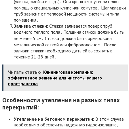
(улитка, змейка и т․д․)․ Они крепятся к утеплителю с
помощью специальных клипс или хомутов․ Шаг укладки
труб зависит от тепловой мощности системы и типа
помещения․
Заливка стяжки:
Стяжка заливается поверх труб
водяного теплого пола․ Толщина стяжки должна быть
не менее 5 см․ Стяжка должна быть армирована
металлической сеткой или фиброволокном․ После
заливки стяжки необходимо дать ей высохнуть в
течение 21-28 дней․
Читать статью
Клининговая компания:
эффективное решение для чистоты вашего
пространства
Особенности утепления на разных типах
перекрытий:
Утепление на бетонном перекрытии:
В этом случае
необходимо обеспечить надежную гидроизоляцию,