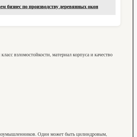
м бизнес по производству деревянных окон
 класс взломостойкости, материал корпуса и качество
я злоумышленников. Один может быть цилиндровым,