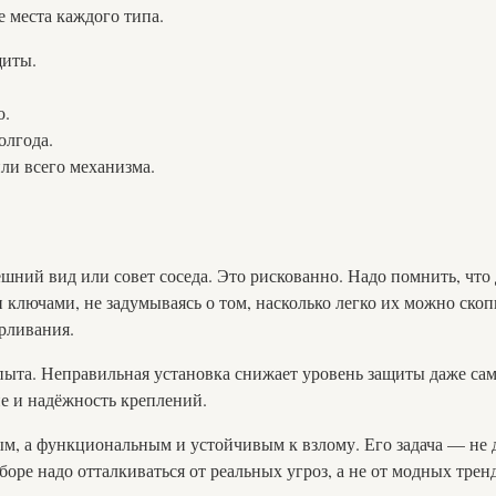
 места каждого типа.
щиты.
о.
олгода.
ли всего механизма.
шний вид или совет соседа. Это рискованно. Надо помнить, что 
ключами, не задумываясь о том, насколько легко их можно скопи
рливания.
опыта. Неправильная установка снижает уровень защиты даже са
е и надёжность креплений.
ым, а функциональным и устойчивым к взлому. Его задача — не 
ре надо отталкиваться от реальных угроз, а не от модных трен