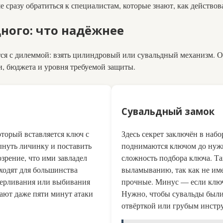
сразу обратиться к специалистам, которые знают, как действов
ного: что надёжнее
ся с дилеммой: взять цилиндровый или сувальдный механизм. О
и, бюджета и уровня требуемой защиты.
Сувальдный замок
торый вставляется ключ с
Здесь секрет заключён в наб
ынуть личинку и поставить
поднимаются ключом до нужн
зрение, что ими завладел
сложность подбора ключа. Т
ходят для большинства
выламыванию, так как не им
верливания или выбивания
прочные. Минус — если ключ
ают даже пяти минут атаки
Нужно, чтобы сувальды были 
отвёрткой или грубым инстр