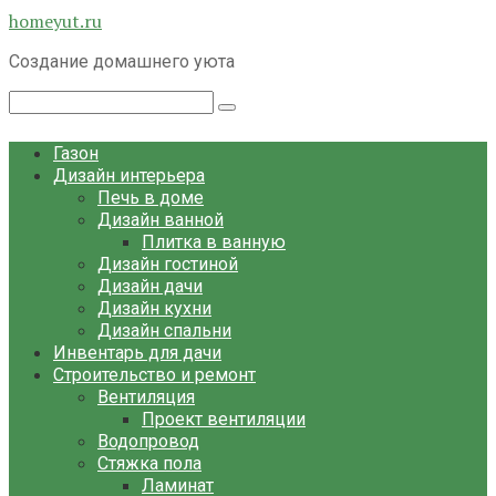
Перейти
homeyut.ru
к
Создание домашнего уюта
контенту
Поиск:
Газон
Дизайн интерьера
Печь в доме
Дизайн ванной
Плитка в ванную
Дизайн гостиной
Дизайн дачи
Дизайн кухни
Дизайн спальни
Инвентарь для дачи
Строительство и ремонт
Вентиляция
Проект вентиляции
Водопровод
Стяжка пола
Ламинат