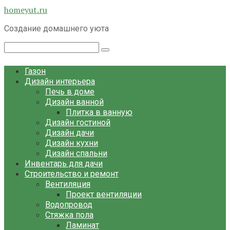
Перейти
homeyut.ru
к
Создание домашнего уюта
контенту
Поиск:
Газон
Дизайн интерьера
Печь в доме
Дизайн ванной
Плитка в ванную
Дизайн гостиной
Дизайн дачи
Дизайн кухни
Дизайн спальни
Инвентарь для дачи
Строительство и ремонт
Вентиляция
Проект вентиляции
Водопровод
Стяжка пола
Ламинат