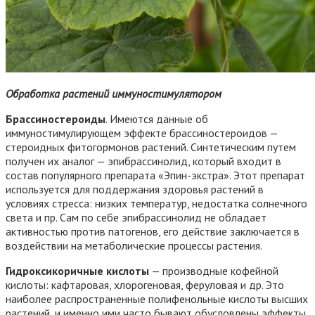
Обработка растений иммуностимулятором
Брассиностероиды
. Имеются данные об
иммуностимулирующем эффекте брассиностероидов —
стероидных фитогормонов растений. Синтетическим путем
получен их аналог — эпибрассинолид, который входит в
состав популярного препарата «Эпин-экстра». Этот препарат
используется для поддержания здоровья растений в
условиях стресса: низких температур, недостатка солнечного
света и пр. Сам по себе эпибрассинолид не обладает
активностью против патогенов, его действие заключается в
воздействии на метаболические процессы растения.
Гидроксикоричные кислоты
— производные кофейной
кислоты: кафтаровая, хлорогеновая, феруловая и др. Это
наиболее распространенные полифенольные кислоты высших
растений, и именно ими часто бывают обусловлены эффекты