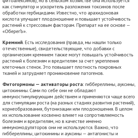
фитоалексинов), но в сельском хозяйстве она используется
как стимулятор и ускоритель разложения токсинов после
обработки гербицидами. Известно, что арахидоновая
кислота улучшает плодоношение и повышает устойчивость
растений к стрессовым факторам. Препарат на ее основе —
«ОберегЪ».
Кремний
. Есть исследования (правда, мы нашли только
отечественные), свидетельствующие, что добавки с
органическим кремнием также могут повышать устойчивость
растений к болезням и вредителям за счет укрепления
клеточных стенок. Это повышает плотность покровных
тканей и затрудняет проникновение патогенов.
Фитогормоны — активаторы роста
: гиббереллины, ауксины,
цитокинины. Сами по себе они не обладают
иммуностимулирующим действием и применяются чаще всего
для стимуляции роста (на разных стадиях развития растений),
корнеобразования, бутонизации или плодоношения. В целом
их использование косвенно влияет на сопротивляемость
болезням и вредителям, но в качестве именно
иммуномодуляторов они не используются. Важно, что
гиббереллины, цитокинины и ауксины — антагонисты и