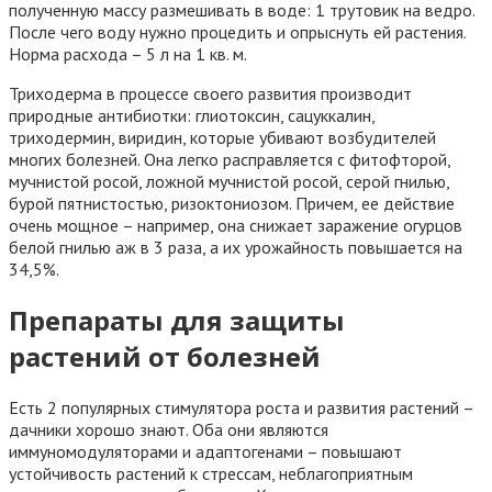
полученную массу размешивать в воде: 1 трутовик на ведро.
После чего воду нужно процедить и опрыснуть ей растения.
Норма расхода – 5 л на 1 кв. м.
Триходерма в процессе своего развития производит
природные антибиотки: глиотоксин, сацуккалин,
триходермин, виридин, которые убивают возбудителей
многих болезней. Она легко расправляется с фитофторой,
мучнистой росой, ложной мучнистой росой, серой гнилью,
бурой пятнистостью, ризоктониозом. Причем, ее действие
очень мощное – например, она снижает заражение огурцов
белой гнилью аж в 3 раза, а их урожайность повышается на
34,5%.
Препараты для защиты
растений от болезней
Есть 2 популярных стимулятора роста и развития растений –
дачники хорошо знают. Оба они являются
иммуномодуляторами и адаптогенами – повышают
устойчивость растений к стрессам, неблагоприятным