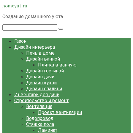
Перейти
homeyut.ru
к
Создание домашнего уюта
контенту
Поиск:
Газон
Дизайн интерьера
Печь в доме
Дизайн ванной
Плитка в ванную
Дизайн гостиной
Дизайн дачи
Дизайн кухни
Дизайн спальни
Инвентарь для дачи
Строительство и ремонт
Вентиляция
Проект вентиляции
Водопровод
Стяжка пола
Ламинат