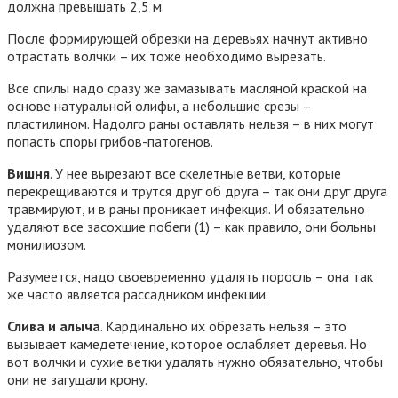
должна превышать 2,5 м.
После формирующей обрезки на деревьях начнут активно
отрастать волчки – их тоже необходимо вырезать.
Все спилы надо сразу же замазывать масляной краской на
основе натуральной олифы, а небольшие срезы –
пластилином. Надолго раны оставлять нельзя – в них могут
попасть споры грибов-патогенов.
Вишня
. У нее вырезают все скелетные ветви, которые
перекрещиваются и трутся друг об друга – так они друг друга
травмируют, и в раны проникает инфекция. И обязательно
удаляют все засохшие побеги (1) – как правило, они больны
монилиозом.
Разумеется, надо своевременно удалять поросль – она так
же часто является рассадником инфекции.
Слива и алыча
. Кардинально их обрезать нельзя – это
вызывает камедетечение, которое ослабляет деревья. Но
вот волчки и сухие ветки удалять нужно обязательно, чтобы
они не загущали крону.