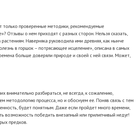
ют только проверенные методики, рекомендуемые
? Отзывы о нем приходят с разных сторон. Нельзя сказать,
а растениям. Наверняка руководила ими древняя, как нынче
олезнь в горшок – потрясающее исцеление», описана в самых
 времена больше доверяли природе и своей с ней связи. Может,
их внимательно разбираться, не всегда, к сожалению,
ем методологию процесса, но и обоснуем ее. Поняв связь с тем
енность, будет понятным. Даже если пройдет много времени,
меть возможность победить внезапный или прилипчивый недуг!
рых предков.