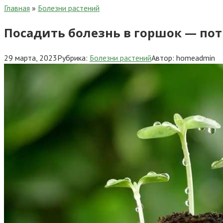
Главная
»
Болезни растений
Посадить болезнь в горшок — по
29 марта, 2023
Рубрика:
Болезни растений
Автор:
homeadmin