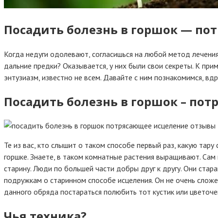
Посадить болезнь в горшок — по
Когда недуги одолевают, согласишься на любой метод лечения
дальние предки? Оказывается, у них были свои секреты. К пр
энтузиазм, известно не всем. Давайте с ним познакомимся, вдр
Посадить болезнь в горшок – по
Те из вас, кто слышит о таком способе первый раз, какую та
горшке. Знаете, в таком комнатные растения выращивают. Сам 
старину. Люди по большей части добры друг к другу. Они ста
подружкам о старинном способе исцеления. Он не очень сложе
данного обряда постараться полюбить тот кустик или цветоче
Чья техника?