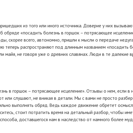
ришедших из того или иного источника. Доверие у них вызыва
б обряде «посадить болезнь в горшок – потрясающее исцеление»
оды, скорее всего, автономно, пришли к мысли о передаче недуг
орую теперь распространяют под длинным названием «посадить б
али майя, не говоря уже о древних славянах. Люди в те далекие
нь в горшок – потрясающее исцеление». Отзывы о нем, если в н
 или слушают, не вникая в детали. Мы с вами не просто разбер
вильно выполнять обряд. Ведь каждое движение обретет осмысл
ласитесь, стоит потратить время на детальный разбор, чтобы и
 способа, доставшегося нам в наследство от намного более муд