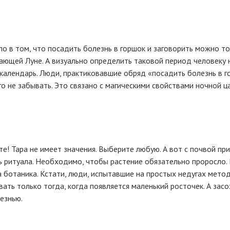
ло в том, что посадить болезнь в горшок и заговорить можно т
вающей Луне. А визуально определить таковой период человеку 
 календарь. Люди, практиковавшие обряд «посадить болезнь в г
о не забывать. Это связано с магическими свойствами ночной ца
те! Тара не имеет значения. Выберите любую. А вот с почвой пр
ь ритуала. Необходимо, чтобы растение обязательно проросло.
, а ботаника. Кстати, люди, испытавшие на простых недугах мет
вать только тогда, когда появляется маленький росточек. А зас
езнью.