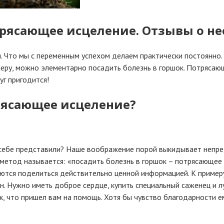
трясающее исцеление. Отзывы о н
. Что мы с переменным успехом делаем практически постоянно. 
имеру, можно элементарно посадить болезнь в горшок. Потряса
уг пригодится!
трясающее исцеление?
ру себе представили? Наше воображение порой выкидывает непр
метод называется: «посадить болезнь в горшок – потрясающее и
раются поделиться действительно ценной информацией. К пример
н. Нужно иметь доброе сердце, купить специальный саженец и л
к, что пришел вам на помощь. Хотя бы чувство благодарности е