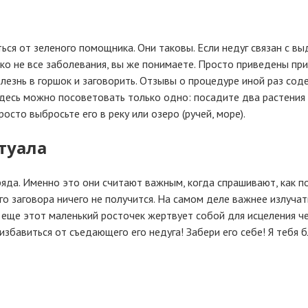
ся от зеленого помощника. Они таковы. Если недуг связан с выд
леко не все заболевания, вы же понимаете. Просто приведены п
езнь в горшок и заговорить. Отзывы о процедуре иной раз соде
десь можно посоветовать только одно: посадите два растения 
осто выбросьте его в реку или озеро (ручей, море).
туала
бряда. Именно это они считают важным, когда спрашивают, как 
го заговора ничего не получится. На самом деле важнее излуча
 И еще этот маленький росточек жертвует собой для исцеления ч
) избавиться от съедающего его недуга! Забери его себе! Я тебя