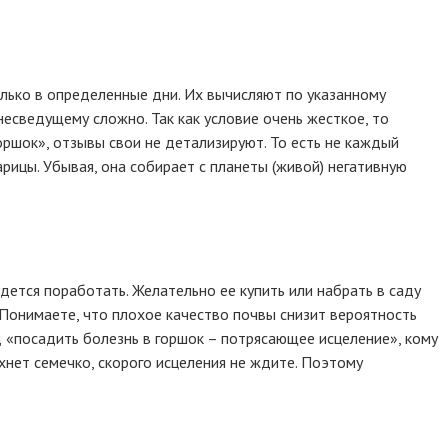
олько в определенные дни. Их вычисляют по указанному
несведущему сложно. Так как условие очень жесткое, то
оршок», отзывы свои не детализируют. То есть не каждый
рицы. Убывая, она собирает с планеты (живой) негативную
идется поработать. Желательно ее купить или набрать в саду
 Понимаете, что плохое качество почвы снизит вероятность
од «посадить болезнь в горшок – потрясающее исцеление», кому
охнет семечко, скорого исцеления не ждите. Поэтому