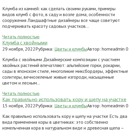
Клумба из камней: как сделать своими руками, примеры
видов клумб с фото, в саду и возле дома, особенности
сооружения Ландшафтные дизайнеры все чаще советуют
подчеркивать красоту садовых участков…
Читать полностью
Клумба с хвойными
29 ноября, 2022
Рубрика:
Цветы и клумбы
Автор:
homeadmin
0
Клумба с хвойными Дизайнерские композиции с участием
хвойных растений впечатляют: альпийские горки, рокарии,
сады в японском стиле, многоликие миксбордеры, эффектные
солитеры, вечнозеленые живые изгороди, насыщенные
цветом и лесным…
Читать полностью
Как правильно использовать кору и щепу на участке
15 ноября, 2022
Рубрика:
Цветы и клумбы
Автор:
homeadmin
0
Как правильно использовать кору и щепу на участке Есть два
вида применения коры в цветниках: это собственно
измельченная кора в натуральном виде и древесная щепа –