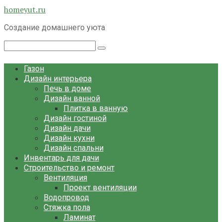
Перейти
homeyut.ru
к
Создание домашнего уюта
контенту
Поиск:
Газон
Дизайн интерьера
Печь в доме
Дизайн ванной
Плитка в ванную
Дизайн гостиной
Дизайн дачи
Дизайн кухни
Дизайн спальни
Инвентарь для дачи
Строительство и ремонт
Вентиляция
Проект вентиляции
Водопровод
Стяжка пола
Ламинат