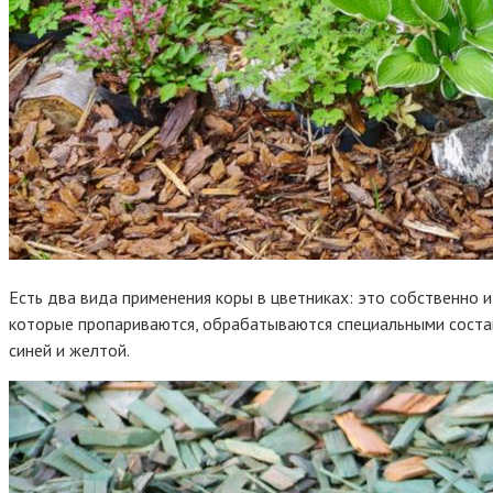
Есть два вида применения коры в цветниках: это собственно и
которые пропариваются, обрабатываются специальными состава
синей и желтой.