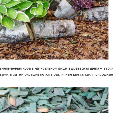
змельченная кора в натуральном виде и древесная щепа – это, 
ми, и затем окрашиваются в различные цвета, как «природные»,