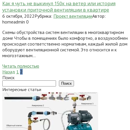
Как я чуть не выкинул 150к на ветер или история
установки приточной вентиляции в квартире
6 октября, 2022
Рубрика:
Проект вентиляции
Автор:
homeadmin
0
Схемы обустройства систем вентиляции в многоквартирном
доме Чтобы в помещениях было комфортно, а воздухообмен
происходил соответственно нормативам, каждый жилой дом
оборудуют вентиляционной системой. Это относится и к
многоэтажным…
Читать полностью
Пагинация
Назад
1
2
записей
Поиск
Поиск
Интересные статьи