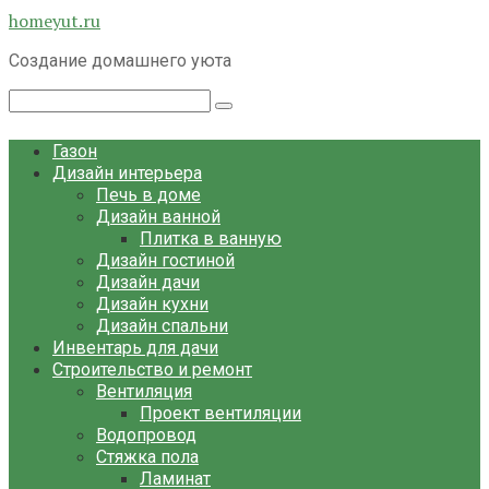
Перейти
homeyut.ru
к
Создание домашнего уюта
контенту
Поиск:
Газон
Дизайн интерьера
Печь в доме
Дизайн ванной
Плитка в ванную
Дизайн гостиной
Дизайн дачи
Дизайн кухни
Дизайн спальни
Инвентарь для дачи
Строительство и ремонт
Вентиляция
Проект вентиляции
Водопровод
Стяжка пола
Ламинат