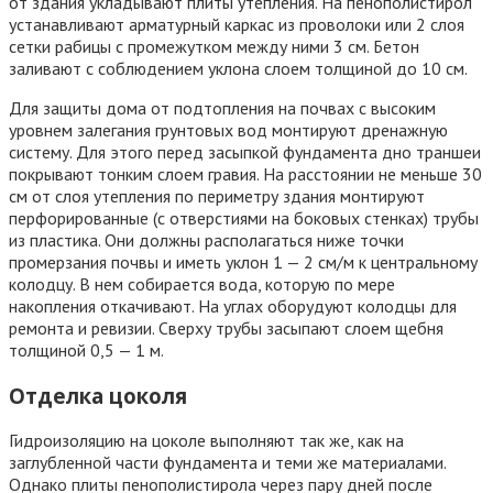
от здания укладывают плиты утепления. На пенополистирол
устанавливают арматурный каркас из проволоки или 2 слоя
сетки рабицы с промежутком между ними 3 см. Бетон
заливают с соблюдением уклона слоем толщиной до 10 см.
Для защиты дома от подтопления на почвах с высоким
уровнем залегания грунтовых вод монтируют дренажную
систему. Для этого перед засыпкой фундамента дно траншеи
покрывают тонким слоем гравия. На расстоянии не меньше 30
см от слоя утепления по периметру здания монтируют
перфорированные (с отверстиями на боковых стенках) трубы
из пластика. Они должны располагаться ниже точки
промерзания почвы и иметь уклон 1 — 2 см/м к центральному
колодцу. В нем собирается вода, которую по мере
накопления откачивают. На углах оборудуют колодцы для
ремонта и ревизии. Сверху трубы засыпают слоем щебня
толщиной 0,5 — 1 м.
Отделка цоколя
Гидроизоляцию на цоколе выполняют так же, как на
заглубленной части фундамента и теми же материалами.
Однако плиты пенополистирола через пару дней после