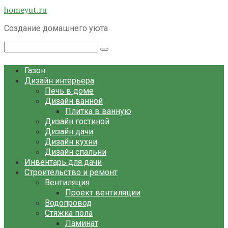
Перейти
homeyut.ru
к
Создание домашнего уюта
контенту
Поиск:
Газон
Дизайн интерьера
Печь в доме
Дизайн ванной
Плитка в ванную
Дизайн гостиной
Дизайн дачи
Дизайн кухни
Дизайн спальни
Инвентарь для дачи
Строительство и ремонт
Вентиляция
Проект вентиляции
Водопровод
Стяжка пола
Ламинат