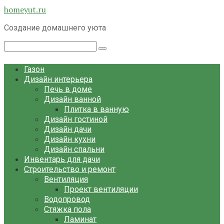
Перейти
homeyut.ru
к
Создание домашнего уюта
контенту
Поиск:
Газон
Дизайн интерьера
Печь в доме
Дизайн ванной
Плитка в ванную
Дизайн гостиной
Дизайн дачи
Дизайн кухни
Дизайн спальни
Инвентарь для дачи
Строительство и ремонт
Вентиляция
Проект вентиляции
Водопровод
Стяжка пола
Ламинат