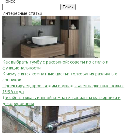
записей
Поиск
Поиск
Интересные статьи
Как выбрать тумбу с раковиной: советы по стилю и
функциональности
К чему снятся комнатные цветы: толкования различных
сонников
Проектируем, производим и укладываем паркетные полы c
1996 года
Дизайн стояка в ванной комнате: варианты маскировки и
декорирования