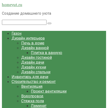
Перейти
homeyut.ru
к
Создание домашнего уюта
контенту
Поиск:
Газон
Дизайн интерьера
Печь в доме
Дизайн ванной
Плитка в ванную
Дизайн гостиной
Дизайн дачи
Дизайн кухни
Дизайн спальни
Инвентарь для дачи
Строительство и ремонт
Вентиляция
Проект вентиляции
Водопровод
Стяжка пола
Ламинат